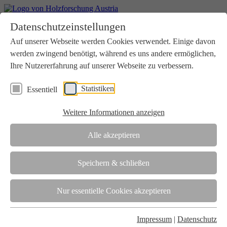
Home
Datenschutzeinstellungen
Aktuelles
Seminare
Auf unserer Webseite werden Cookies verwendet. Einige davon
Downloads
werden zwingend benötigt, während es uns andere ermöglichen,
Kontakt
Login
Ihre Nutzererfahrung auf unserer Webseite zu verbessern.
Über uns
Statistiken
Essentiell
Verein
Wir unterstützen die Interessen der Holzbranche in enger
Weitere Informationen anzeigen
Zusammenarbeit mit Wissenschaft und Wirtschaft.
Akkreditierung
Alle akzeptieren
Die Holzforschung Austria ist akkreditierte Prüf-, Inspektions- und
Zertifizierungsstelle.
Speichern & schließen
Team
Nur essentielle Cookies akzeptieren
Unsere gesamte Kompetenz ist in unseren Mitarbeiter:innen
gebündelt
Impressum
|
Datenschutz
Karriere und Gleichstellung