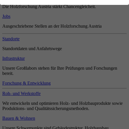
Die Holzforschung Austria stärkt Chancengleicheit.
Jobs
Ausgeschriebene Stellen an der Holzforschung Austria
Standorte
Standortdaten und Anfahrtswege
Infrastruktur
Unsere Großlabors stehen für Ihre Prüfungen und Forschungen
bereit.
Forschung & Entwicklung
Roh- und Werkstoffe
Wir entwickeln und optimieren Holz- und Holzbauprodukte sowie
Produktions- und Qualitätssicherungsmethoden.
Bauen & Wohnen
Unsere Schwerpunkte sind Gebäudestruktur, Holzhausbau,