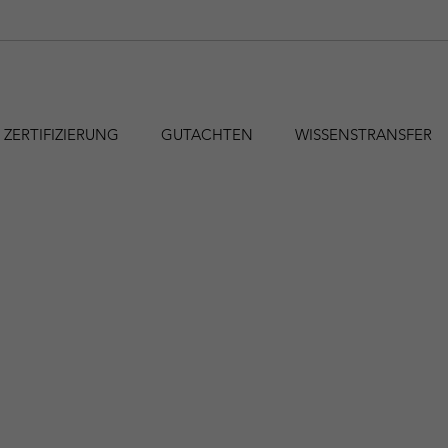
ZERTIFIZIERUNG
GUTACHTEN
WISSENSTRANSFER
hfa@holzforschung.at
+43 1 798 26 23-0
EN