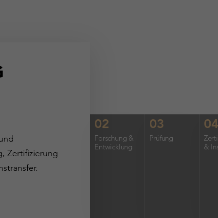
G
02
03
0
 und
Forschung &
Prüfung
Zert
Entwicklung
& In
 Zertifizierung
stransfer.