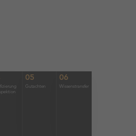
4
05
06
ifizierung
Gutachten
Wissenstransfer
spektion