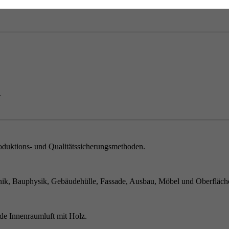
.
duktions- und Qualitätssicherungsmethoden.
ik, Bauphysik, Gebäudehülle, Fassade, Ausbau, Möbel und Oberfläch
de Innenraumluft mit Holz.