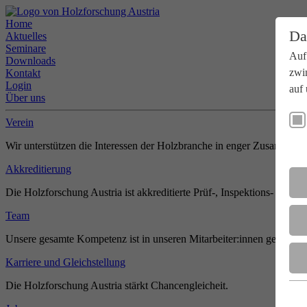
Home
Da
Aktuelles
Seminare
Auf
Downloads
zwi
Kontakt
Login
auf 
Über uns
Verein
Wir unterstützen die Interessen der Holzbranche in enger Zusammenar
Akkreditierung
Die Holzforschung Austria ist akkreditierte Prüf-, Inspektions- und Zer
Team
Unsere gesamte Kompetenz ist in unseren Mitarbeiter:innen gebündel
Karriere und Gleichstellung
Die Holzforschung Austria stärkt Chancengleicheit.