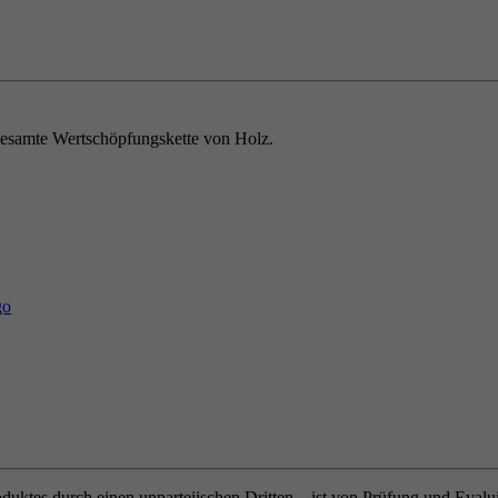
e gesamte Wertschöpfungskette von Holz.
oduktes durch einen unparteiischen Dritten – ist von Prüfung und Eval