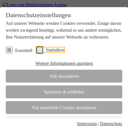
Home
Datenschutzeinstellungen
Aktuelles
Seminare
Auf unserer Webseite werden Cookies verwendet. Einige davon
Downloads
werden zwingend benötigt, während es uns andere ermöglichen,
Kontakt
Login
Ihre Nutzererfahrung auf unserer Webseite zu verbessern.
Über uns
Statistiken
Essentiell
Verein
Wir unterstützen die Interessen der Holzbranche in enger
Weitere Informationen anzeigen
Zusammenarbeit mit Wissenschaft und Wirtschaft.
Akkreditierung
Alle akzeptieren
Die Holzforschung Austria ist akkreditierte Prüf-, Inspektions- und
Zertifizierungsstelle.
Speichern & schließen
Team
Nur essentielle Cookies akzeptieren
Unsere gesamte Kompetenz ist in unseren Mitarbeiter:innen
gebündelt
Impressum
|
Datenschutz
Karriere und Gleichstellung