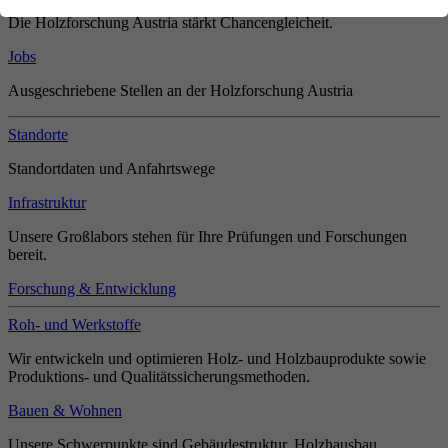
Die Holzforschung Austria stärkt Chancengleicheit.
Jobs
Ausgeschriebene Stellen an der Holzforschung Austria
Standorte
Standortdaten und Anfahrtswege
Infrastruktur
Unsere Großlabors stehen für Ihre Prüfungen und Forschungen
bereit.
Forschung & Entwicklung
Roh- und Werkstoffe
Wir entwickeln und optimieren Holz- und Holzbauprodukte sowie
Produktions- und Qualitätssicherungsmethoden.
Bauen & Wohnen
Unsere Schwerpunkte sind Gebäudestruktur, Holzhausbau,