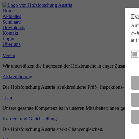
Home
Da
Aktuelles
Seminare
Auf
Downloads
zwi
Kontakt
Login
auf 
Über uns
Verein
Wir unterstützen die Interessen der Holzbranche in enger Zusammenar
Akkreditierung
Die Holzforschung Austria ist akkreditierte Prüf-, Inspektions- und Zer
Team
Unsere gesamte Kompetenz ist in unseren Mitarbeiter:innen gebündel
Karriere und Gleichstellung
Die Holzforschung Austria stärkt Chancengleicheit.