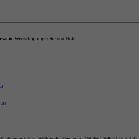
e gesamte Wertschöpfungskette von Holz.
urs
Sachkenntnis der ausführenden Personen. Ziel des jährlich in der 2. J