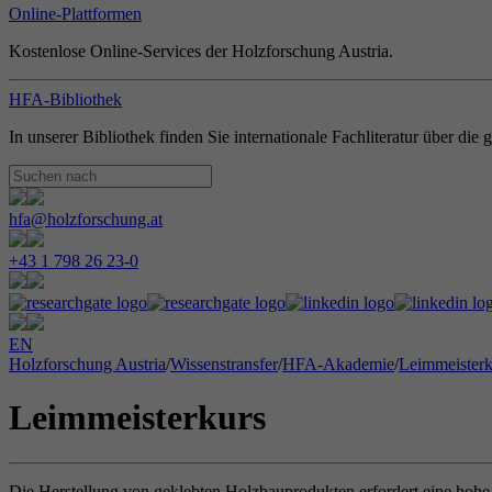
Online-Plattformen
Kostenlose Online-Services der Holzforschung Austria.
HFA-Bibliothek
In unserer Bibliothek finden Sie internationale Fachliteratur über di
hfa@holzforschung.at
+43 1 798 26 23-0
EN
Holzforschung Austria
/
Wissenstransfer
/
HFA-Akademie
/
Leimmeisterk
Leimmeisterkurs
Die Herstellung von geklebten Holzbauprodukten erfordert eine hohe 