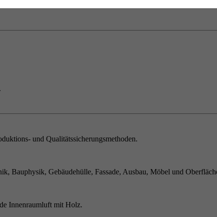
.
duktions- und Qualitätssicherungsmethoden.
ik, Bauphysik, Gebäudehülle, Fassade, Ausbau, Möbel und Oberfläch
de Innenraumluft mit Holz.