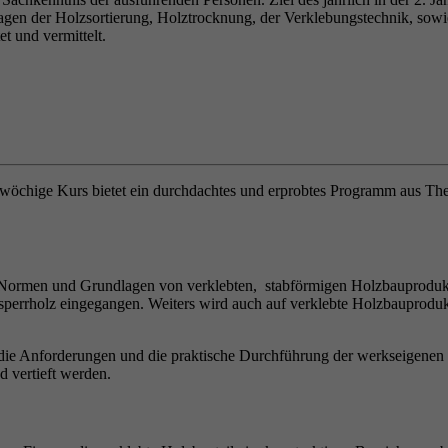
lagen der Holzsortierung, Holztrocknung, der Verklebungstechnik, sowi
t und vermittelt.
inwöchige Kurs bietet ein durchdachtes und erprobtes Programm aus Th
n Normen und Grundlagen von verklebten, stabförmigen Holzbauprodukte
perrholz eingegangen. Weiters wird auch auf verklebte Holzbauprodukt
ie Anforderungen und die praktische Durchführung der werkseigenen Pr
 vertieft werden.